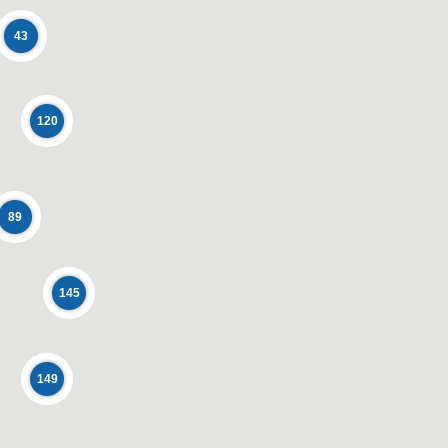
43
120
89
145
149