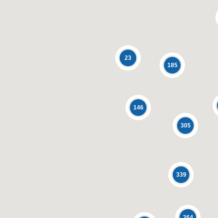
23
185
146
305
339
264