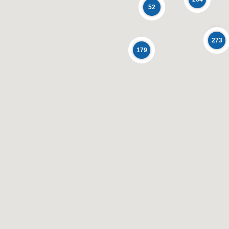
52
273
179