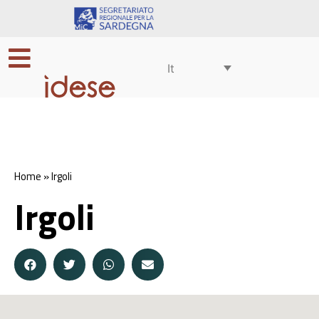
It
Home
»
Irgoli
Irgoli