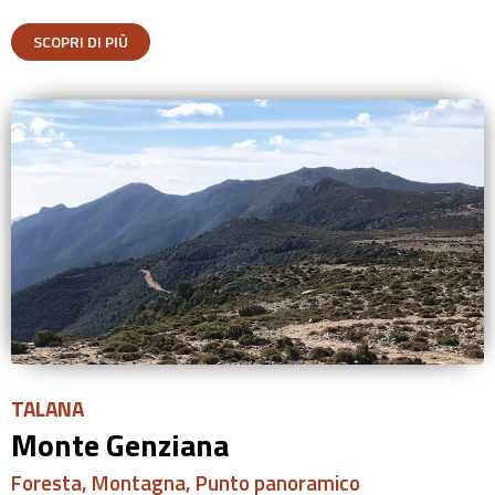
SCOPRI DI PIÙ
TALANA
Monte Genziana
Foresta
,
Montagna
,
Punto panoramico