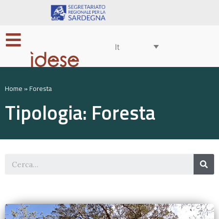
It
Home
»
Foresta
Tipologia: Foresta