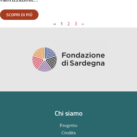
SCOPRI DI PIÙ
«
1
2
3
»
Chi siamo
Progetto
Credits