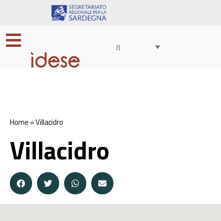
It
Home
»
Villacidro
Villacidro