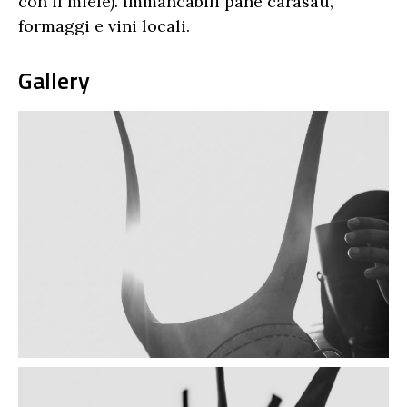
con il miele). Immancabili pane carasau,
formaggi e vini locali.
Gallery