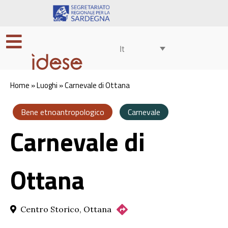
It
Home
»
Luoghi
»
Carnevale di Ottana
Bene etnoantropologico
Carnevale
Carnevale di
Ottana
Centro Storico, Ottana