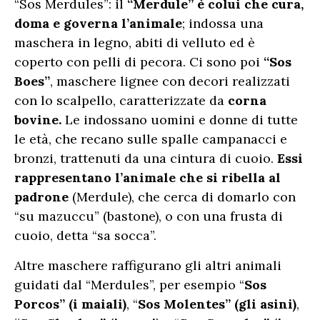
“Sos Merdules”: il
“Merdule” è colui che cura,
doma e governa l’animale
; indossa una
maschera in legno, abiti di velluto ed è
coperto con pelli di pecora. Ci sono poi
“Sos
Boes”
, maschere lignee con decori realizzati
con lo scalpello, caratterizzate da
corna
bovine.
Le indossano uomini e donne di tutte
le età, che recano sulle spalle campanacci e
bronzi, trattenuti da una cintura di cuoio.
Essi
rappresentano l’animale che si ribella al
padrone
(Merdule), che cerca di domarlo con
“su mazuccu” (bastone), o con una frusta di
cuoio, detta “sa socca”.
Altre maschere raffigurano gli altri animali
guidati dal “Merdules”, per esempio “
Sos
Porcos” (i maiali)
, “
Sos Molentes” (gli asini)
,