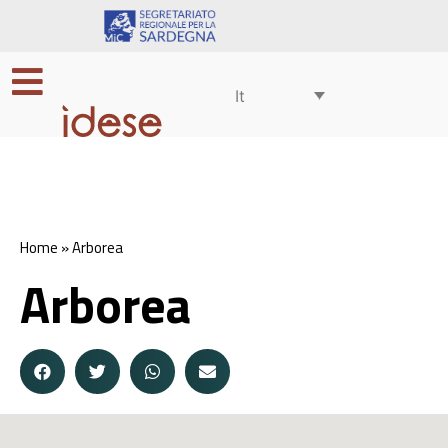
It
Home
»
Arborea
Arborea