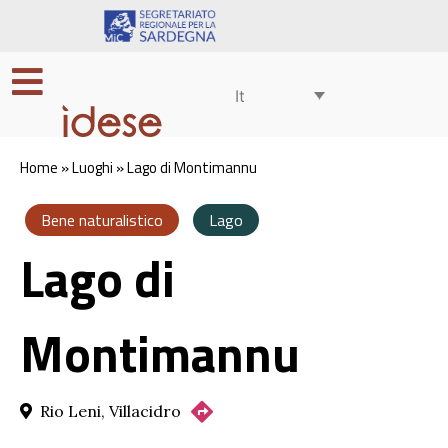
It
Home
»
Luoghi
»
Lago di Montimannu
Bene naturalistico
Lago
Lago di
Montimannu
Rio Leni, Villacidro