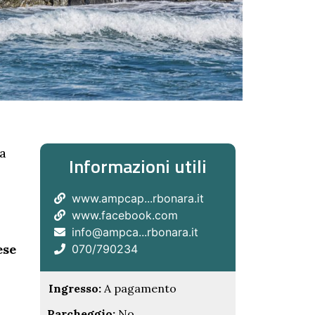
ra
Informazioni utili
www.ampcap...rbonara.it
www.facebook.com
info@ampca...rbonara.it
ese
070/790234
Ingresso:
A pagamento
Parcheggio:
No