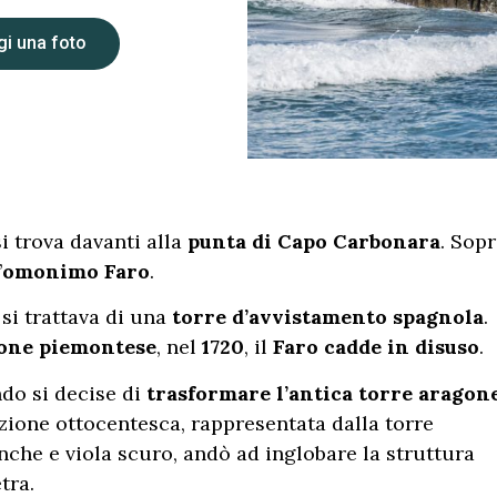
i una foto
si trova davanti alla
punta di Capo Carbonara
. Sop
’
omonimo Faro
.
si trattava di una
torre d’avvistamento spagnola
.
one piemontese
, nel
1720
, il
Faro cadde in disuso
.
ndo si decise di
trasformare l’antica torre aragon
ione ottocentesca, rappresentata dalla torre
nche e viola scuro, andò ad inglobare la struttura
tra.