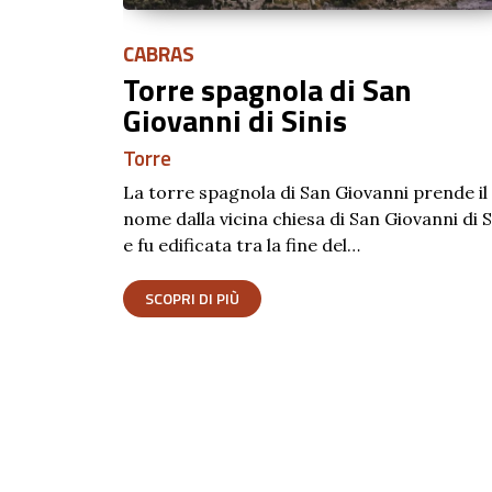
SORSO
Palazzo Baronale
Palazzo
Il Palazzo Baronale, risalente alla metà del
XVIII secolo, può essere considerato come 
prende il
massima espressione dell’architettura civile
anni di Sinis
Sorso. La struttura si presenta…
SCOPRI DI PIÙ