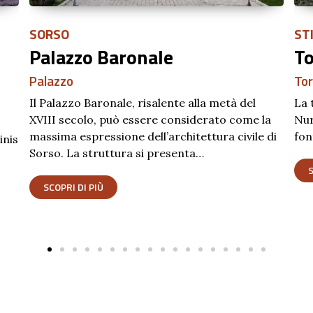
STINTINO
SA
Torre Falcone
Pi
Torre
Arc
La torre é situata su uno dei punti piú alti della
Si 
la
Nurra settentrionale a circa 189 m s.l.m. Le
int
 di
fonti del XVI secolo segnalano…
amb
des
SCOPRI DI PIÙ
S