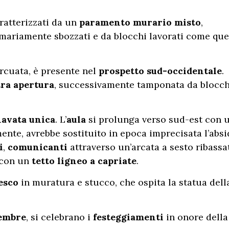
atterizzati da un
paramento murario misto
,
mmariamente sbozzati e da blocchi lavorati come que
arcuata, è presente nel
prospetto sud-occidentale
.
tra apertura
, successivamente tamponata da blocch
avata unica
. L’
aula
si prolunga verso sud-est con 
ente, avrebbe sostituito in epoca imprecisata l’absi
i
,
comunicanti
attraverso un’arcata a sesto ribassa
 con un
tetto ligneo a capriate
.
esco
in muratura e stucco, che ospita la statua dell
tembre
, si celebrano i
festeggiamenti
in onore della