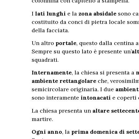
colonnina con capitello a stampella.
I
lati lunghi
e la
zona absidale
sono car
costituito da conci di pietra locale so
della facciata.
Un altro
portale
, questo dalla centina 
Sempre su questo lato è presente un’
al
squadrati.
Internamente
, la chiesa si presenta a
n
ambiente rettangolare
che, verosimilm
semicircolare originaria. I due
ambient
sono interamente
intonacati
e coperti
La chiesa presenta un
altare settecent
martire.
Ogni anno
, la
prima domenica di set