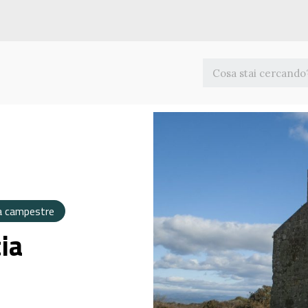
a campestre
ia