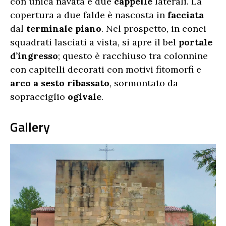
con unica navata e due
cappelle
laterali. La
copertura a due falde è nascosta in
facciata
dal
terminale piano
. Nel prospetto, in conci
squadrati lasciati a vista, si apre il bel
portale
d’ingresso
; questo è racchiuso tra colonnine
con capitelli decorati con motivi fitomorfi e
arco a sesto ribassato
, sormontato da
sopracciglio
ogivale
.
Gallery