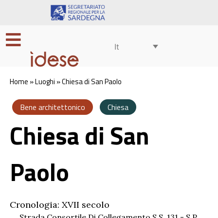
It
Home
»
Luoghi
»
Chiesa di San Paolo
Bene architettonico
Chiesa
Chiesa di San
Paolo
Cronologia: XVII secolo
Strada Consortile Di Collegamento S.s. 131 - S.p.