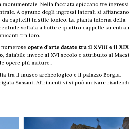
ta monumentale. Nella facciata spiccano tre ingressi
trale. A ognuno degli ingressi laterali si affiancano
 capitelli in stile ionico. La pianta interna della
centrale voltata a botte e quattro cappelle su entra
nicanti tra loro.
no numerose
opere d’arte datate tra il XVIII e il XIX
to
, databile invece al XVI secolo e attribuito al Maes
le opere più mature..
ia tra il museo archeologico e il palazzo Borgia.
igata Sassari. Altrimenti vi si può arrivare risalend