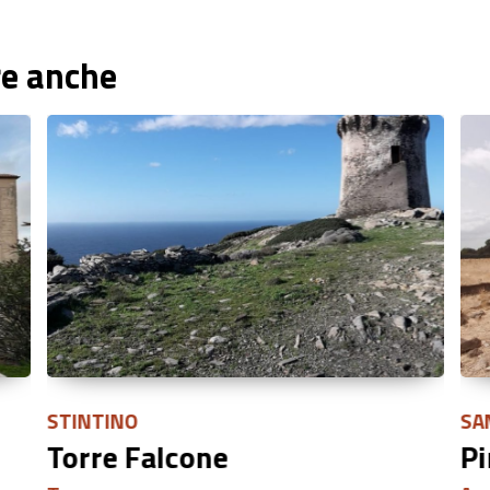
re anche
STINTINO
SA
Torre Falcone
Pi