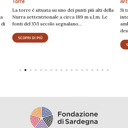
Torre
Arc
La torre é situata su uno dei punti piú alti della
Si 
la
Nurra settentrionale a circa 189 m s.l.m. Le
int
 di
fonti del XVI secolo segnalano…
amb
des
SCOPRI DI PIÙ
S