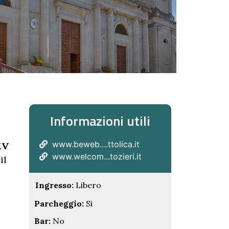
Informazioni utili
www.beweb....ttolica.it
XV
www.welcom...tozieri.it
il
Ingresso:
Libero
Parcheggio:
Si
Bar:
No