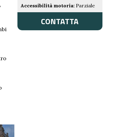
,
Accessibilità motoria:
Parziale
CONTATTA
mbi
tro
o