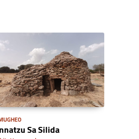
MUGHEO
PALAU
nnatzu Sa Silida
Ex Batte
d’Orso