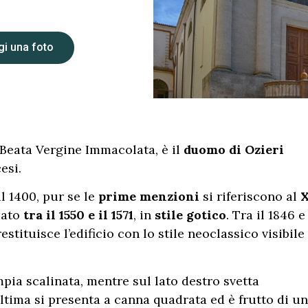
i una foto
 Beata Vergine Immacolata, è il
duomo di Ozieri
esi.
l 1400, pur se le
prime menzioni
si riferiscono al
uato
tra il 1550 e il 1571
, in
stile gotico
. Tra il 1846 e 
stituisce l’edificio con lo stile neoclassico visibile
pia scalinata, mentre sul lato destro svetta
ultima si presenta a canna quadrata ed è frutto di un