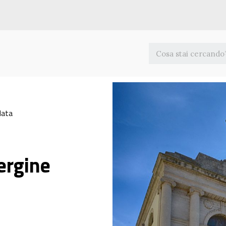
lata
ergine