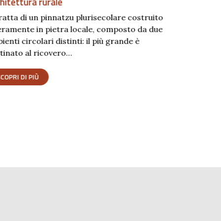
hitettura rurale
Fortificazio
tratta di un pinnatzu plurisecolare costruito
eramente in pietra locale, composto da due
La costa set
ienti circolari distinti: il più grande è
nonostante s
tinato al ricovero…
meridionale,
strutture dif
COPRI DI PIÙ
complesso s
SCOPRI DI P