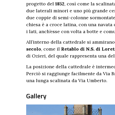
progetto del
1852
, così come la scalina
due laterali minori e uno più grande cen
due coppie di semi-colonne sormontate da
chiesa è a croce latina, con una navata 
i lati, anch’esse con volta a botte e comu
All’interno della cattedrale si ammira
secolo
, come il
Retablo di N.S. di Lore
di Ozieri, del quale rappresenta una del
La posizione della cattedrale è intermed
Perciò si raggiunge facilmente da Via Br
una lunga scalinata da Via Umberto.
Gallery