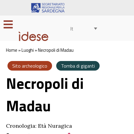
It
Home
»
Luoghi
»
Necropoli di Madau
Sito archeologico
Tomba di giganti
Necropoli di
Madau
Cronologia: Età Nuragica