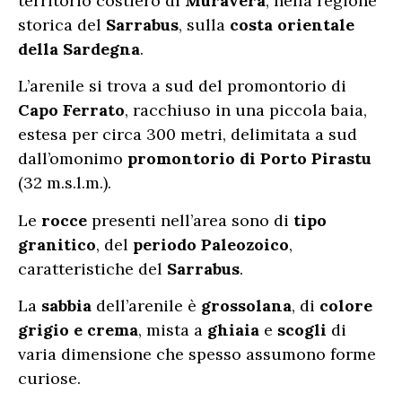
territorio costiero di
Muravera
, nella regione
storica del
Sarrabus
, sulla
costa orientale
della Sardegna
.
L’arenile si trova a sud del promontorio di
Capo Ferrato
, racchiuso in una piccola baia,
estesa per circa 300 metri, delimitata a sud
dall’omonimo
promontorio di Porto Pirastu
(32 m.s.l.m.).
Le
rocce
presenti nell’area sono di
tipo
granitico
, del
periodo Paleozoico
,
caratteristiche del
Sarrabus
.
La
sabbia
dell’arenile è
grossolana
, di
colore
grigio e crema
, mista a
ghiaia
e
scogli
di
varia dimensione che spesso assumono forme
curiose.