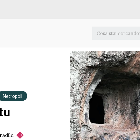
Necropoli
tu
radile