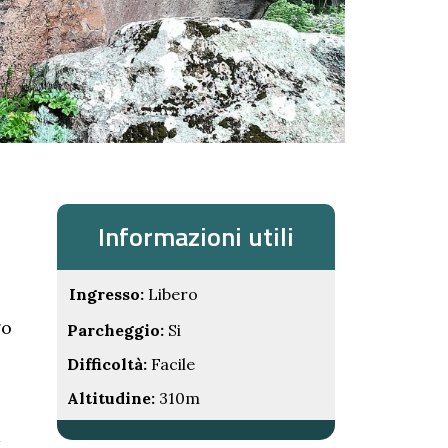
Informazioni utili
Ingresso:
Libero
go
Parcheggio:
Si
Difficoltà:
Facile
Altitudine:
310m
a