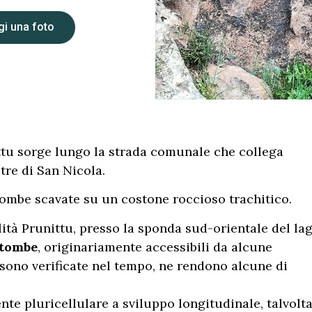
i una foto
ttu sorge lungo la strada comunale che collega
tre di San Nicola.
tombe scavate su un costone roccioso trachitico.
lità Prunittu, presso la sponda sud-orientale del la
 tombe
, originariamente accessibili da alcune
i sono verificate nel tempo, ne rendono alcune di
e pluricellulare a sviluppo longitudinale, talvolt