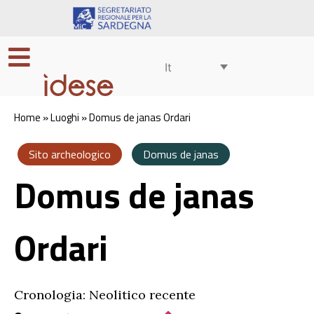
It
Home
»
Luoghi
»
Domus de janas Ordari
Sito archeologico
Domus de janas
Domus de janas
Ordari
Cronologia: Neolitico recente