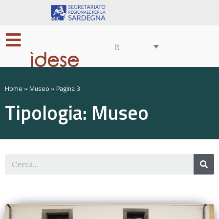
It
Home
»
Museo
»
Pagina 3
Tipologia: Museo