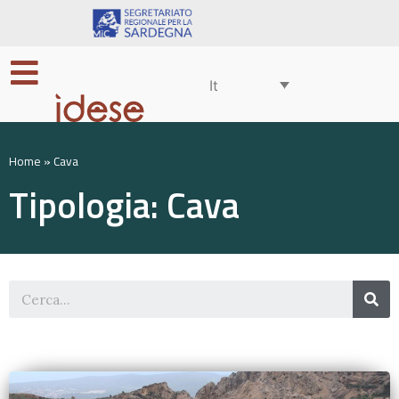
It
Home
»
Cava
Tipologia: Cava