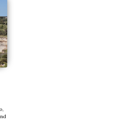
o,
and