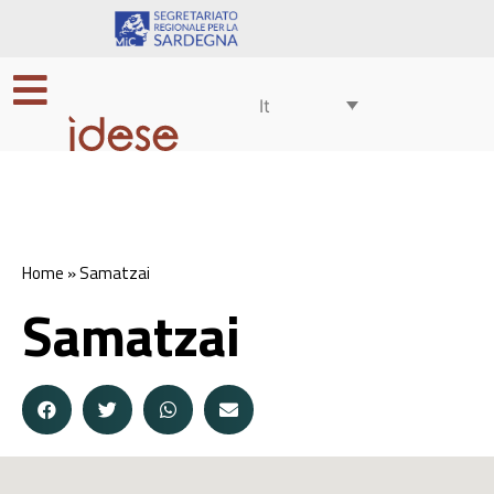
It
Home
»
Samatzai
Samatzai