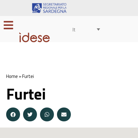
It
Home
»
Furtei
Furtei